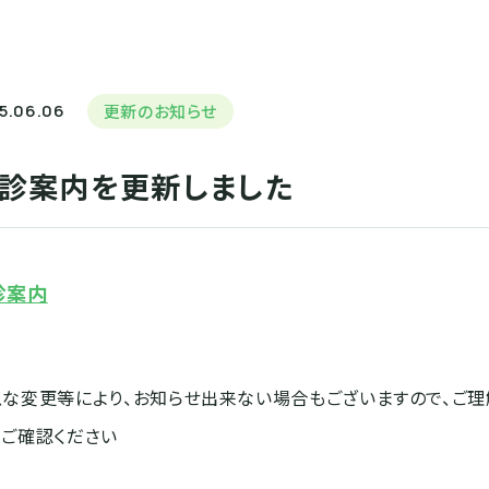
放射線科
臨床検査科
ンター
臨床工学科
PET検査の料金
個人様向けご案内
5.06.06
更新のお知らせ
診案内を更新しました
拠点病院
外来化学療法室
がん化学療法レジ
地域医療連携室
医療福祉相談室
ー
がんピアサロン「結い」
緩和ケアチーム
所
緩和ケア研修会修了者名簿
診案内
急な変更等により、お知らせ出来ない場合もございますので、ご
でご確認ください