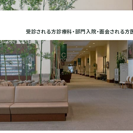
受診される方
診療科・部門
入院・面会される方
入院に必要なもの
病院理念
面会について
健康経営宣言
ール
産後ケアについて
病院設備
フロア案内
再診の方
第一内科
外来担当医表
第二内科
患者の権利・義務
病院年報
特殊・専門外来
呼吸器外科
新しい治療方法
小児科
医療の質指標
患者満足度調査
外来
整形外科
脳神経外科
耳鼻咽喉科
皮膚科
麻酔科
救急治療科
心臓血管外科
脳神経内科
就業前・就学前健康診断につい
て
看護部方針・理念
認定看護師のご案
検診オプションのご案内