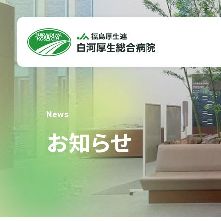
外来
診療科
入院手続き
地域医療連携室
院長あいさつ
お見舞い・お祝いメ
各種認定
初めての方
総合診療科
各種掲示
救急外来
呼吸器内科
News
病院指標
セカンドオピニオン
外科
無料巡回バス
お知らせ
For Visitors
Departments
Hospital & Visits
For Medical Workers
About Us
眼科
受診される方
診療科・部門
入院・面会される方
医療関係者の方
当院について
泌尿器科
健康診断
病理診断科
健康診断
看護部
看護部長あいさつ
人間ドック
人間ドック