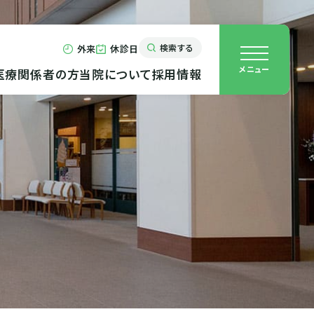
検索する
外来
休診日
メニュー
医療関係者の方
当院について
採用情報
病室と費用について
概要・沿革
院内施設
休診日
第三内科
診療実績
里帰り・マタニティクラス
心療内科
交通アクセス
産婦人科
形成外科
放射線科
内
教育体系