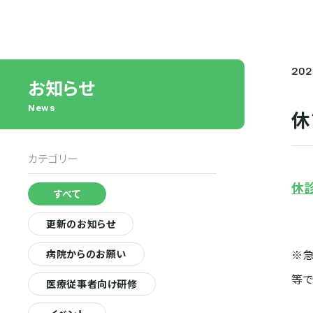
コメディカル
薬剤科
PET画像診断セ
栄養科
PET検査
202
PETよくある質問
医療チーム
お知らせ
News
がん診療
休
その他部門
地域がん診療連携
安全管理室
がん相談支援センタ
カテゴリー
居宅介護支援事業
院内がん登録と実績
休
すべて
更新のお知らせ
※
病院からのお願い
等
医療従事者向け研修