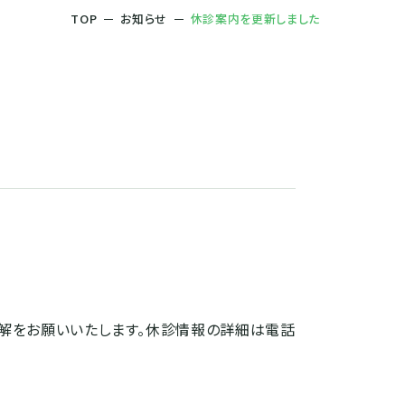
TOP
お知らせ
休診案内を更新しました
リハビリテーション科
医療機関向けご案内
メン
当院のがん診療
しらかわ訪問看護ステーション
セカンドオピニオン外来
理解をお願いいたします。休診情報の詳細は電話